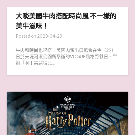
大啖美國牛肉搭配時尚風 不一樣的
美牛滋味！
Posted on
2023-04-29
牛肉和時尚也很搭！美國肉類出口協會在今（29）
日於美堤河濱公園所舉辦的VOGUE風格野餐日，舉
辦「啊！美麗啃比…