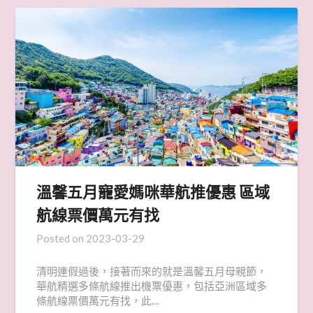
溫馨五月寵愛媽咪華航推優惠 區域
航線票價萬元有找
Posted on
2023-03-29
清明連假過後，接著而來的就是溫馨五月母親節，
華航精選多條航線推出機票優惠，包括亞洲區域多
條航線票價萬元有找，此…