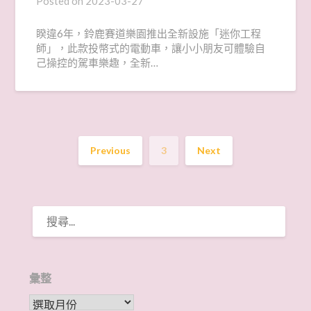
Posted on
2023-03-27
睽違6年，鈴鹿賽道樂園推出全新設施「迷你工程
師」，此款投幣式的電動車，讓小小朋友可體驗自
己操控的駕車樂趣，全新…
Previous
3
Next
搜
尋
關
鍵
字:
彙整
彙整