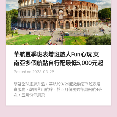
華航夏季班表增班旅人Fun心玩 東
南亞多個航點自行配最低5,000元起
Posted on
2023-03-29
隨著全球旅遊升溫，華航於3/26起啟動夏季班表增
班服務，韓國釜山航線，於四月份開始每周飛航4班
次，五月份每周飛…