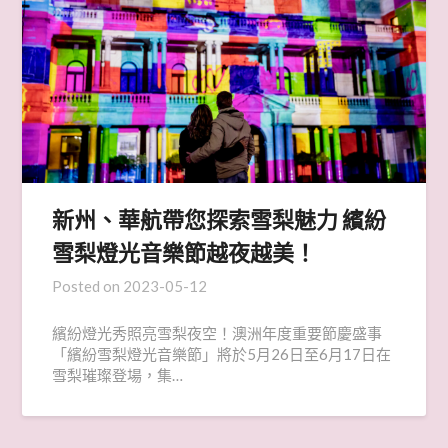
新州、華航帶您探索雪梨魅力 繽紛
雪梨燈光音樂節越夜越美！
Posted on
2023-05-12
繽紛燈光秀照亮雪梨夜空！澳洲年度重要節慶盛事
「繽紛雪梨燈光音樂節」將於5月26日至6月17日在
雪梨璀璨登場，集…