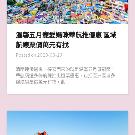
溫馨五月寵愛媽咪華航推優惠 區域
航線票價萬元有找
Posted on
2023-03-29
清明連假過後，接著而來的就是溫馨五月母親節，
華航精選多條航線推出機票優惠，包括亞洲區域多
條航線票價萬元有找，此…