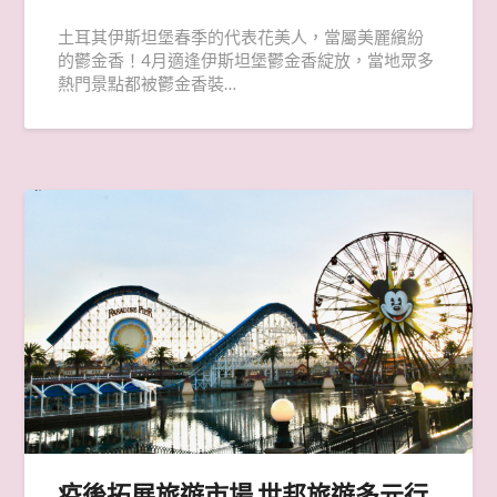
土耳其伊斯坦堡春季的代表花美人，當屬美麗繽紛
的鬱金香！4月適逢伊斯坦堡鬱金香綻放，當地眾多
熱門景點都被鬱金香裝…
疫後拓展旅遊市場 世邦旅遊多元行