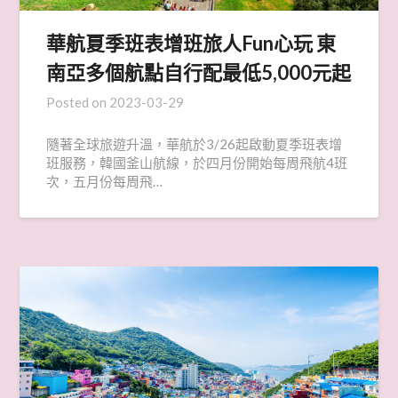
華航夏季班表增班旅人Fun心玩 東
南亞多個航點自行配最低5,000元起
Posted on
2023-03-29
隨著全球旅遊升溫，華航於3/26起啟動夏季班表增
班服務，韓國釜山航線，於四月份開始每周飛航4班
次，五月份每周飛…