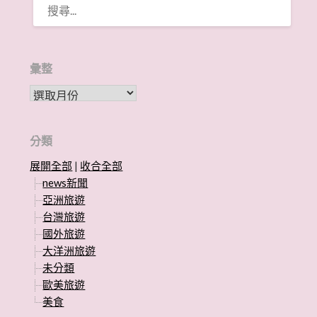
尋
關
鍵
字:
彙整
彙整
分類
展開全部
|
收合全部
news新聞
亞洲旅遊
台灣旅遊
國外旅遊
大洋洲旅遊
未分類
歐美旅遊
美食