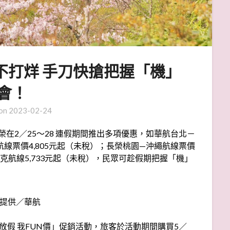
不打烊 手刀快搶把握「機」
會！
 on
2023-02-24
榮在2／25～28 連假期間推出多項優惠，如華航台北－
航線票價4,805元起（未稅）；長榮桃園—沖繩航線票價
拉克航線5,733元起（未稅），民眾可趁假期把握「機」
提供／華航
你放假 我FUN價」促銷活動，旅客於活動期間購買5／