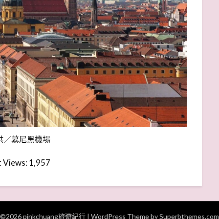
供／慕尼黑機場
 Views:
1,957
©2026 pinkchuang旅遊紀行
| WordPress Theme by
Superbthemes.com