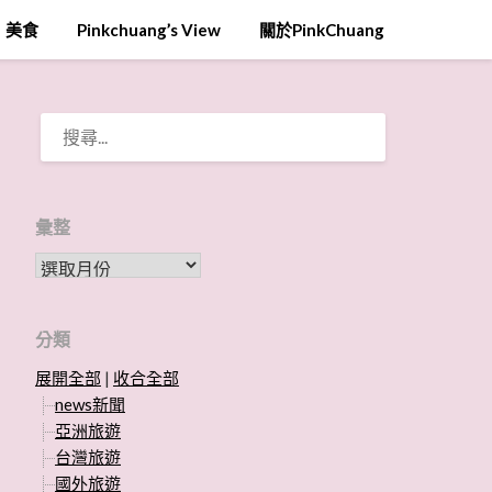
美食
Pinkchuang’s View
關於PinkChuang
搜
尋
關
鍵
字:
彙整
彙整
分類
展開全部
|
收合全部
news新聞
亞洲旅遊
台灣旅遊
國外旅遊