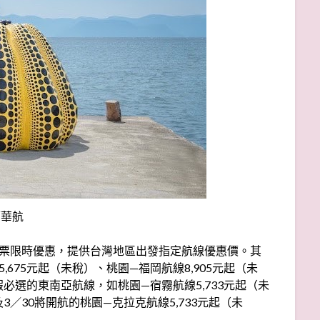
／華航
網購票限時優惠，提供台灣地區出發指定航線優惠價。其
675元起（未稅）、桃園—福岡航線8,905元起（未
假必選的東南亞航線，如桃園—宿霧航線5,733元起（未
3／30將開航的桃園—克拉克航線5,733元起（未