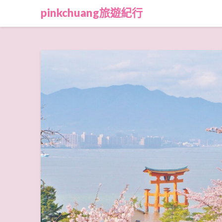
Skip
pinkchuang旅遊紀行
to
content