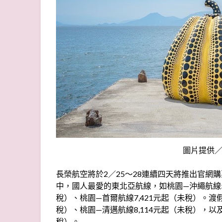
圖片提供
長榮航空將於2／25～28連續四天將推出官
中，國人最愛的東北亞航線，如桃園—沖繩航線5,
稅）、桃園—首爾航線7,421元起（未稅）。渡
稅）、桃園—清邁航線8,114元起（未稅），以及
稅）。